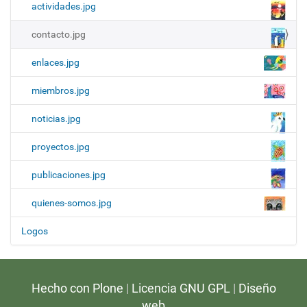
v
actividades.jpg
v
e
r
e
contacto.jpg
l
g
a
enlaces.jpg
i
a
m
c
a
miembros.jpg
g
i
e
ó
noticias.jpg
n
a
n
t
proyectos.jpg
a
m
publicaciones.jpg
a
ñ
o
quienes-somos.jpg
c
o
Logos
m
p
l
e
t
Hecho con Plone
|
Licencia GNU GPL
|
Diseño
o
web
…