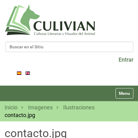
Buscar
Búsqueda Avanzada…
Entrar
N
Toggle na
a
v
Inicio
Imagenes
Ilustraciones
e
contacto.jpg
g
a
contacto.jpg
c