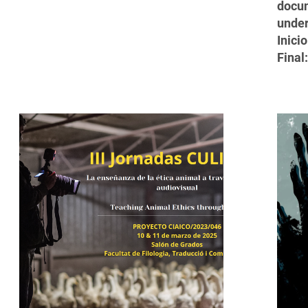
docum
unde
Inicio
Final: