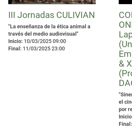
III Jornadas CULIVIAN
CO
ONL
"La enseñanza de la ética animal a
La
través del medio audiovisual"
Inicio:
10/03/2025 09:00
(Un
Final:
11/03/2025 23:00
Emp
& X
(Pr
DA
"Sine
el ci
por r
Inicio
Final: