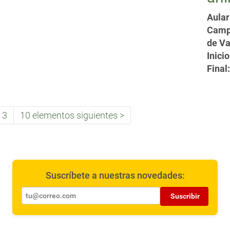
Aular
Campu
de Va
Inicio
Final:
3
10 elementos siguientes
Suscríbete a nuestras novedades:
Suscribir