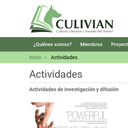
N
¿Quiénes somos?
Miembros
Proyec
a
v
Inicio
Actividades
e
g
Actividades
a
c
Actividades de investigación y difusión
i
ó
n