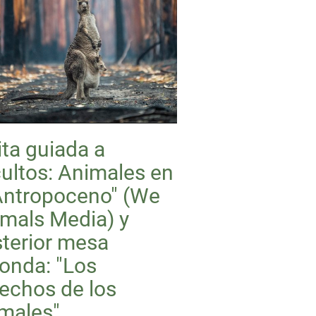
ita guiada a
ultos: Animales en
Antropoceno" (We
mals Media) y
terior mesa
onda: "Los
echos de los
males"