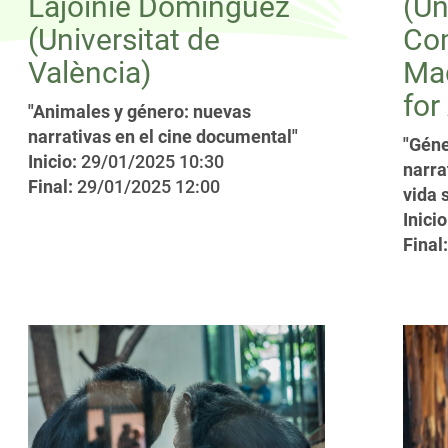
Lajoinie Domínguez
(Un
(Universitat de
Co
València)
Mad
for
"Animales y género: nuevas
narrativas en el cine documental"
"Géne
Inicio:
29/01/2025 10:30
narra
Final:
29/01/2025 12:00
vida 
Inicio
Final: