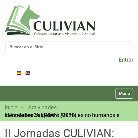
Buscar
Búsqueda Avanzada…
Entrar
N
Toggle na
a
v
Inicio
Actividades
e
II Jornadas CULIVIAN: Animales no humanos e identidades de género (2022)
g
a
II Jornadas CULIVIAN:
c