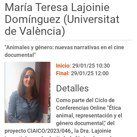
María Teresa Lajoinie
i
ó
Domínguez (Universitat
n
de València)
"Animales y género: nuevas narrativas en el cine
documental"
Inicio:
29/01/25 10:30
Final:
29/01/25 12:00
Detalles
Como parte del Ciclo de
Conferencias Online "Ética
animal, representación y el
género documental," del
proyecto CIAICO/2023/046,
, la Dra. Lajoinie