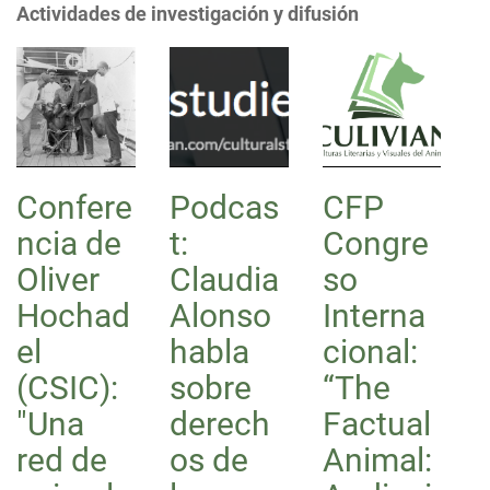
Actividades de investigación y difusión
i
ó
n
Confere
Podcas
CFP
ncia de
t:
Congre
Oliver
Claudia
so
Hochad
Alonso
Interna
el
habla
cional:
(CSIC):
sobre
“The
"Una
derech
Factual
red de
os de
Animal: