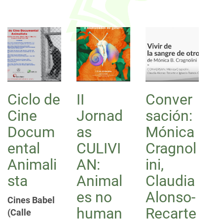
Ciclo de
II
Conver
Cine
Jornad
sación:
Docum
as
Mónica
ental
CULIVI
Cragnol
Animali
AN:
ini,
sta
Animal
Claudia
es no
Alonso-
Cines Babel
human
Recarte
(Calle