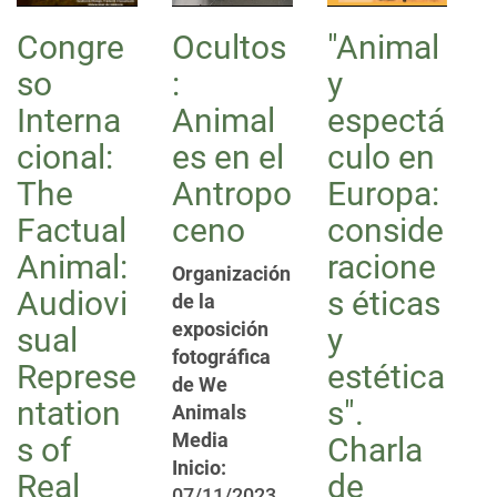
Congre
Ocultos
"Animal
so
:
y
Interna
Animal
espectá
cional:
es en el
culo en
The
Antropo
Europa:
Factual
ceno
conside
Animal:
racione
Organización
Audiovi
s éticas
de la
exposición
sual
y
fotográfica
Represe
estética
de We
ntation
s".
Animals
Media
s of
Charla
Inicio:
Real
de
07/11/2023