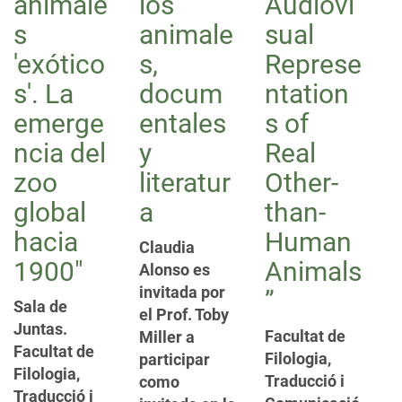
animale
los
Audiovi
s
animale
sual
'exótico
s,
Represe
s'. La
docum
ntation
emerge
entales
s of
ncia del
y
Real
zoo
literatur
Other-
global
a
than-
hacia
Human
Claudia
1900"
Animals
Alonso es
invitada por
”
Sala de
el Prof. Toby
Juntas.
Facultat de
Miller a
Facultat de
Filologia,
participar
Filologia,
Traducció i
como
Traducció i