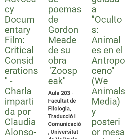
cy
poemas
a
Docum
de
"Oculto
entary
Gordon
s:
Film:
Meade
Animal
Critical
de su
es en el
Consid
obra
Antropo
erations
"Zoosp
ceno"
" -
eak"
(We
Charla
Animals
Aula 203 -
imparti
Media)
Facultat de
Filologia,
da por
y
Traducció i
Claudia
posteri
Comunicació
Alonso-
or mesa
, Universitat