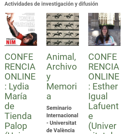
Actividades de investigación y difusión
i
ó
n
CONFE
Animal,
CONFE
RENCIA
Archivo
RENCIA
ONLINE
y
ONLINE
: Lydia
Memori
: Esther
María
a
Igual
de
Lafuent
Seminario
Tienda
e
Internacional
- Universitat
Palop
(Univer
de València