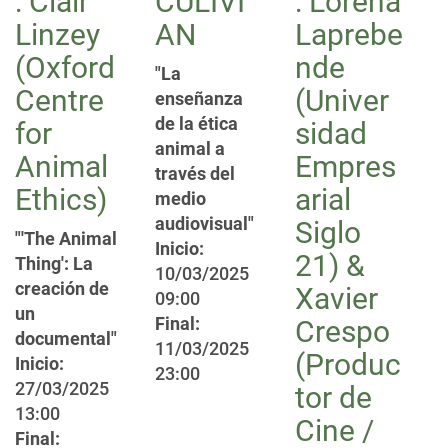
: Clair
CULIVI
: Lorena
Linzey
AN
Laprebe
(Oxford
nde
"La
Centre
(Univer
enseñanza
de la ética
for
sidad
animal a
Animal
Empres
través del
Ethics)
arial
medio
audiovisual"
Siglo
"'The Animal
Inicio:
21) &
Thing': La
10/03/2025
creación de
Xavier
09:00
un
Final:
Crespo
documental"
11/03/2025
(Produc
Inicio:
23:00
27/03/2025
tor de
13:00
Cine /
Final: