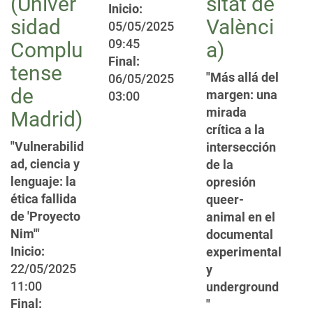
(Univer
sitat de
Inicio:
sidad
Valènci
05/05/2025
09:45
Complu
a)
Final:
tense
"Más allá del
06/05/2025
de
margen: una
03:00
mirada
Madrid)
crítica a la
"Vulnerabilid
intersección
ad, ciencia y
de la
lenguaje: la
opresión
ética fallida
queer-
de 'Proyecto
animal en el
Nim'"
documental
Inicio:
experimental
22/05/2025
y
11:00
underground
Final:
"