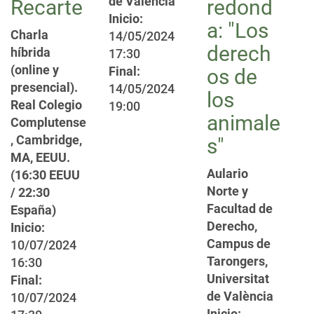
de València
Recarte
redond
Inicio:
a: "Los
Charla
14/05/2024
derech
híbrida
17:30
(online y
Final:
os de
presencial).
14/05/2024
los
Real Colegio
19:00
animale
Complutense
, Cambridge,
s"
MA, EEUU.
Aulario
(16:30 EEUU
Norte y
/ 22:30
Facultad de
España)
Derecho,
Inicio:
Campus de
10/07/2024
Tarongers,
16:30
Universitat
Final:
de València
10/07/2024
Inicio: