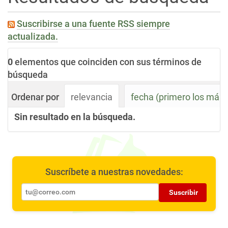
i
ó
Suscribirse a una fuente RSS siempre
n
actualizada.
0
elementos que coinciden con sus términos de
búsqueda
Ordenar por
relevancia
fecha (primero los más
Sin resultado en la búsqueda.
Suscríbete a nuestras novedades:
Suscribir